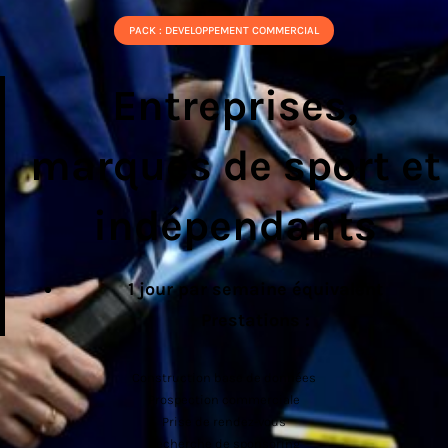
PACK : DEVELOPPEMENT COMMERCIAL
Entreprises,
marques de sport et
indépendants
1 jour par semaine équivalent
Prestations :
Construction base de données
Prospection commerciale
Prise de rendez-vous
Recherche de sponsoring