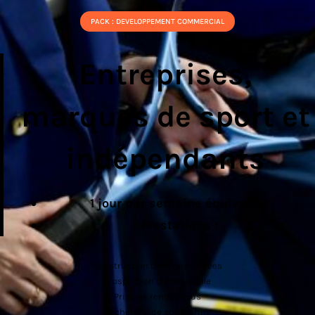
PACK : DEVELOPPEMENT COMMERCIAL
Entreprises,
marques de sport et
indépendants
1 jour par semaine équivalent
Prestations :
Construction base de données
Prospection commerciale
Prise de rendez-vous
Recherche de sponsoring