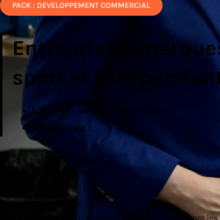
PACK : DEVELOPPEMENT COMMERCIAL
Entreprises, marque
sport et indépendan
1 jour par semaine équivalent
Prestations :
Construction base de données
Prospection commerciale
Prise de rendez-vous
Recherche de sponsoring
Chaque collaboration fait l’objet d’un contrat précisant les 