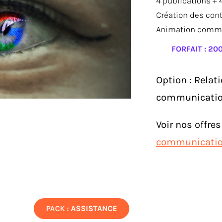
4 publications + 
Création des con
Animation comm
FORFAIT : 20
Option : Relat
communicati
Voir nos offres
communication
PACK :
ASSISTANCE