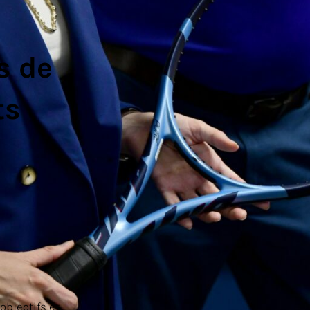
s de
ts
objectifs et