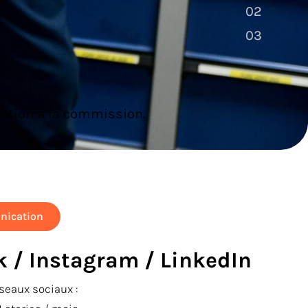
02
02
03
03
ration à la commission.
nication
 / Instagram / LinkedIn
seaux sociaux :