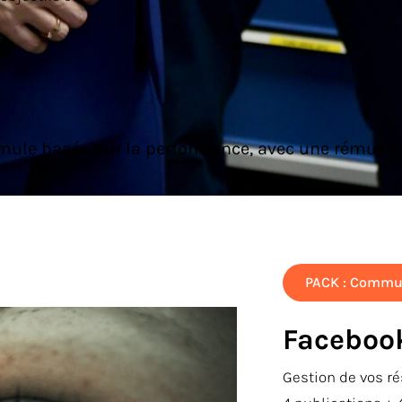
mule basée sur la performance, avec une rémuné
PACK : Commu
Facebook
Gestion de vos ré