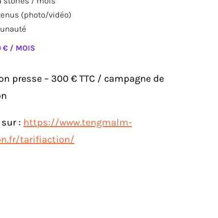
4 stories / mois
tenus (photo/vidéo)
unauté
0 € / MOIS
ion presse – 300 € TTC / campagne de
on
 sur :
https://www.tengmalm-
.fr/tarifiaction/