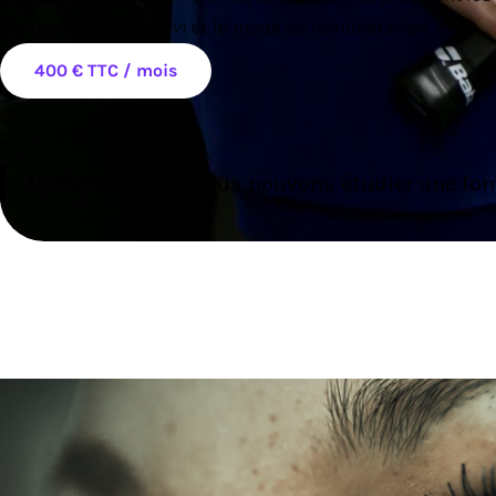
les modalités de suivi et le mode de rémunération.
400 € TTC / mois
Option succès : Nous pouvons étudier une for