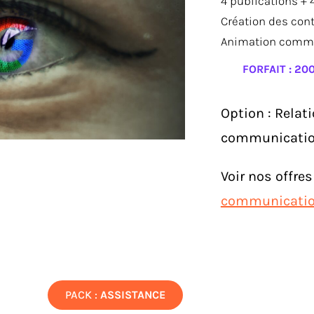
4 publications + 
Création des con
Animation comm
FORFAIT : 20
Option : Relat
communicati
Voir nos offres
communication
PACK :
ASSISTANCE