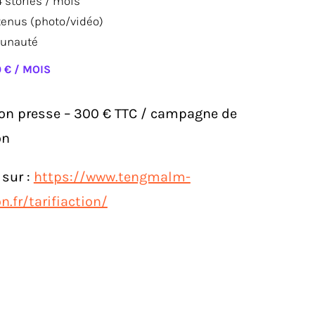
4 stories / mois
tenus (photo/vidéo)
unauté
0 € / MOIS
ion presse – 300 € TTC / campagne de
on
 sur :
https://www.tengmalm-
.fr/tarifiaction/