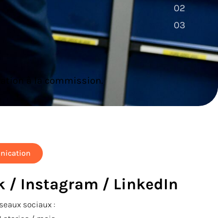
02
02
03
03
ration à la commission.
nication
 / Instagram / LinkedIn
seaux sociaux :