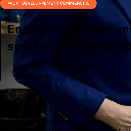
PACK : DEVELOPPEMENT COMMERCIAL
Entreprises, marque
sport et indépendan
1 jour par semaine équivalent
Prestations :
Construction base de données
Prospection commerciale
Prise de rendez-vous
Recherche de sponsoring
Chaque collaboration fait l’objet d’un contrat précisant les 