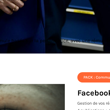
mule basée sur la performance, avec une rémuné
PACK : Commu
Facebook
Gestion de vos ré