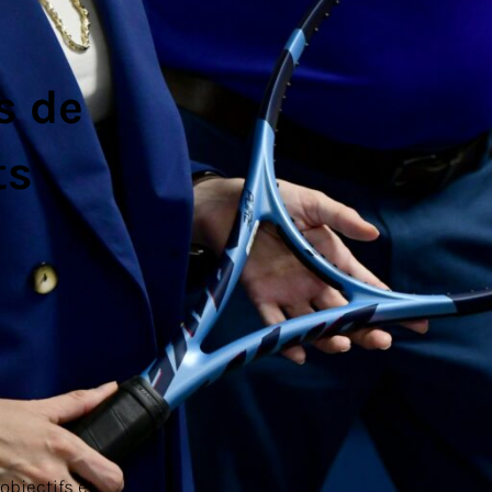
s de
ts
objectifs et