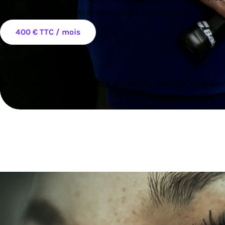
les modalités de suivi et le mode de rémunération.
400 € TTC / mois
Option succès : Nous pouvons étudier une for