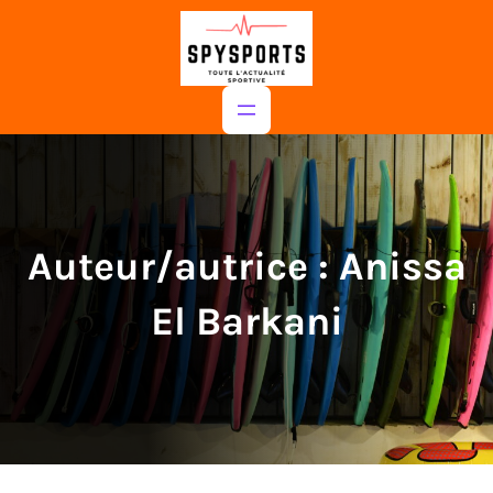
au
contenu
Auteur/autrice :
Anissa
El Barkani